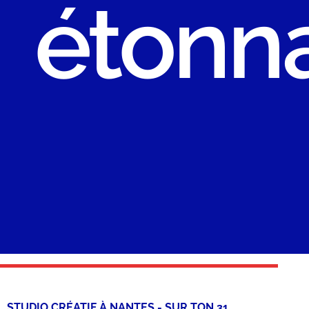
étourd
STUDIO CRÉATIF À NANTES - SUR TON 31